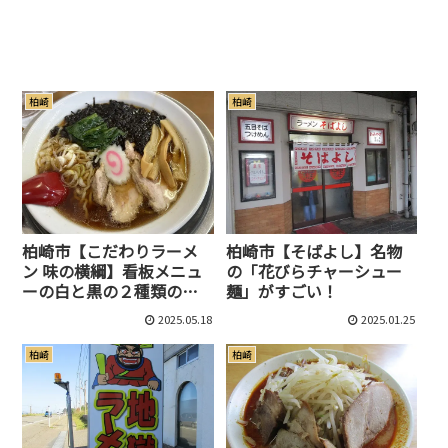
柏崎
柏崎
柏崎市【こだわりラーメ
柏崎市【そばよし】名物
ン 味の横綱】看板メニュ
の「花びらチャーシュー
ーの白と黒の２種類の醤
麺」がすごい！
油ラーメンを食べてみた
2025.05.18
2025.01.25
柏崎
柏崎