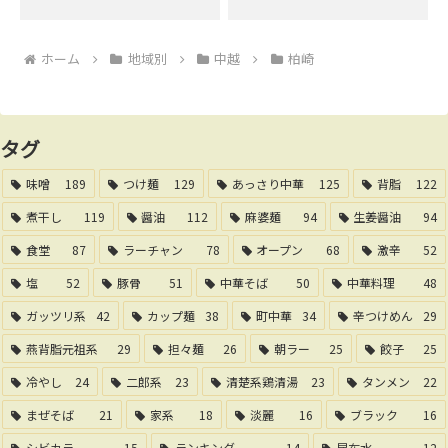
ホーム
地域別
中越
柏崎
タグ
味噌
189
つけ麺
129
あっさり中華
125
背脂
122
煮干し
119
醤油
112
麻婆麺
94
生姜醤油
94
食堂
87
ラーチャン
78
オープン
68
激辛
52
塩
52
豚骨
51
中華そば
50
中華料理
48
ガッツリ系
42
カップ麺
38
町中華
34
辛つけめん
29
燕背脂元祖系
29
担々麺
26
朝ラー
25
餃子
25
冷やし
24
二郎系
23
清楚系鶏清湯
23
タンメン
22
まぜそば
21
家系
18
淡麗
16
ブラック
16
シビカラ
15
ランキング
14
昆布水
12