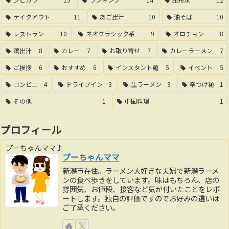
テイクアウト
11
あご出汁
10
油そば
10
レストラン
10
ネオクラシック系
9
オロチョン
8
鶏出汁
8
カレー
7
お取り寄せ
7
カレーラーメン
7
ご挨拶
6
おすすめ
6
インスタント麺
5
イベント
5
コンビニ
4
ドライブイン
3
生ラーメン
3
辛つけ麺
1
その他
1
中国料理
1
プロフィール
プーちゃんママ♪
プーちゃんママ
新潟市在住。ラーメン大好きな夫婦で新潟ラーメ
ンの食べ歩きをしています。味はもちろん、店の
雰囲気、お値段、接客など気が付いたことをレポ
ートします。独自の評価ですのでお好みの違いは
ご了承ください。