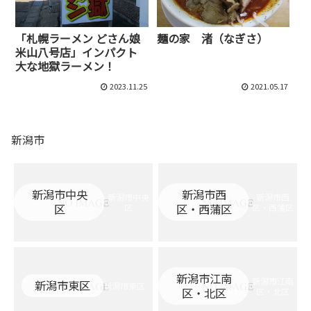
「札幌ラーメン どさん娘
麺の家 渚（なぎさ）
米山八号店」インパクト
大な地獄ラーメン！
2023.11.25
2021.05.17
新潟市
新潟市中央
新潟市西
新潟市中央
新潟市西
区
区・西蒲区
区
区・西蒲区
新潟市江南
新潟市江南
新潟市東区
新潟市東区
区・北区
区・北区