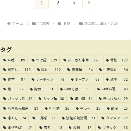
次
1
2
5
へ
ホーム
地域別
下越
新潟市江南区・北区
タグ
味噌
189
つけ麺
129
あっさり中華
125
背脂
122
煮干し
119
醤油
112
麻婆麺
94
生姜醤油
94
食堂
87
ラーチャン
78
オープン
68
激辛
52
塩
52
豚骨
51
中華そば
50
中華料理
48
ガッツリ系
42
カップ麺
38
町中華
34
辛つけめん
29
燕背脂元祖系
29
担々麺
26
朝ラー
25
餃子
25
冷やし
24
二郎系
23
清楚系鶏清湯
23
タンメン
22
まぜそば
21
家系
18
淡麗
16
ブラック
16