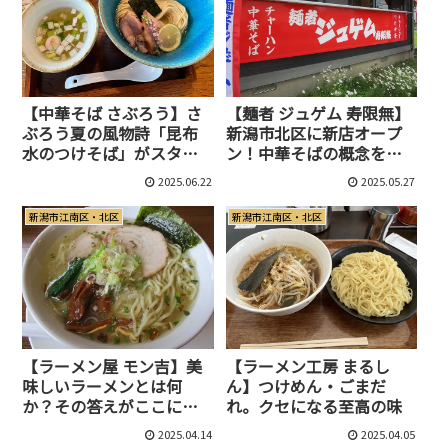
【中華そば さぶろう】さ
【麺者 ジュゲム 寿限無】
ぶろう夏の風物詩「昆布
新潟市北区に新店オープ
水のつけそば」がスター
ン！中華そばの概念を変
トしました！
えるニューウェーブな中
2025.06.22
2025.05.27
華そばに注目！
新潟市江南区・北区
新潟市江南区・北区
【ラーメン屋 モン吉】美
【ラーメン工房 まるし
味しいラーメンとは何
ん】つけめん・ごまだ
か？その答えがここにあ
れ。クセになる至高の味
ります。
2025.04.14
2025.04.05