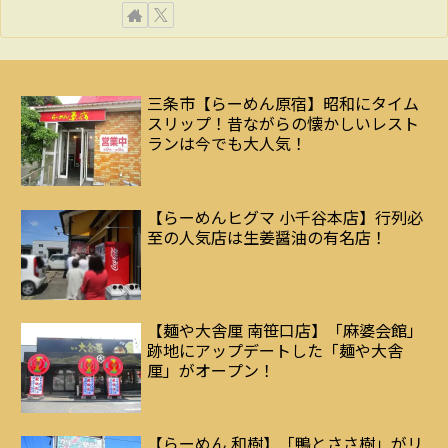
三条市【らーめん原宿】昭和にタイム
スリップ！昔ながらの懐かしいレスト
ランは今でも大人気！
【らーめんヒグマ 小千谷本店】行列必
至の人気店は生姜醤油の有名店！
【麺や大舎厘 南笹口店】「麻婆会館」
跡地にアップデートした「麺や大舎
厘」がオープン！
【らーめん 和樹】「鴨とささ樹」がリ