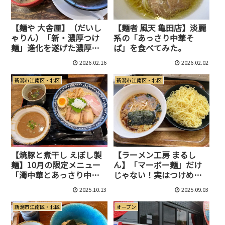
【麺や 大舎厘】（だいし
【麺者 風天 亀田店】淡麗
ゃりん）「新・濃厚つけ
系の「あっさり中華そ
麺」進化を遂げた濃厚つ
ば」を食べてみた。
け麺！
2026.02.16
2026.02.02
新潟市江南区・北区
新潟市江南区・北区
【焼豚と煮干し えぼし製
【ラーメン工房 まるし
麺】10月の限定メニュー
ん】「マーボー麺」だけ
「濁中華とあっさり中華
じゃない！実はつけめん
のつけそば」食べてみた
文化が新潟に広まったの
2025.10.13
2025.09.03
も、この店が始まり。
新潟市江南区・北区
オープン