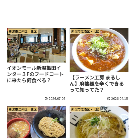
新潟市江南区・北区
新潟市江南区・北区
イオンモール新潟亀田イ
ンター３Fのフードコート
【ラーメン工房 まるし
に来たら何食べる？
ん】麻婆麺を辛くできる
って知ってた？
2026.07.08
2026.04.15
新潟市江南区・北区
新潟市江南区・北区