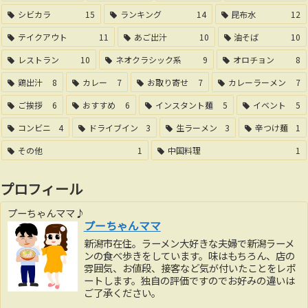
シビカラ
15
ランキング
14
昆布水
12
テイクアウト
11
あご出汁
10
油そば
10
レストラン
10
ネオクラシック系
9
オロチョン
8
鶏出汁
8
カレー
7
お取り寄せ
7
カレーラーメン
7
ご挨拶
6
おすすめ
6
インスタント麺
5
イベント
5
コンビニ
4
ドライブイン
3
生ラーメン
3
辛つけ麺
1
その他
1
中国料理
1
プロフィール
プーちゃんママ♪
プーちゃんママ
新潟市在住。ラーメン大好きな夫婦で新潟ラーメ
ンの食べ歩きをしています。味はもちろん、店の
雰囲気、お値段、接客など気が付いたことをレポ
ートします。独自の評価ですのでお好みの違いは
ご了承ください。