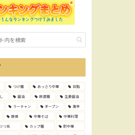
グ
つけ麺
あっさり中華
背脂
し
醤油
麻婆麺
生姜醤油
ラーチャン
オープン
激辛
豚骨
中華そば
中華料理
ツリ系
カップ麺
町中華