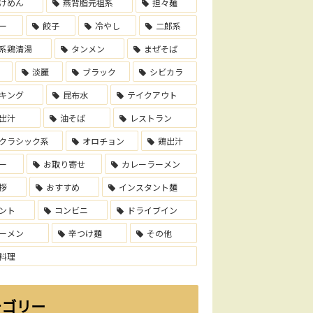
けめん
燕背脂元祖系
担々麺
ー
餃子
冷やし
二郎系
系鶏清湯
タンメン
まぜそば
淡麗
ブラック
シビカラ
キング
昆布水
テイクアウト
出汁
油そば
レストラン
クラシック系
オロチョン
鶏出汁
ー
お取り寄せ
カレーラーメン
拶
おすすめ
インスタント麺
ント
コンビニ
ドライブイン
ーメン
辛つけ麺
その他
料理
テゴリー