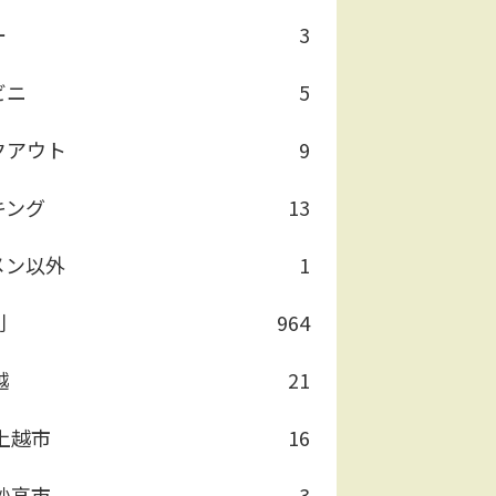
ー
3
ビニ
5
クアウト
9
キング
13
メン以外
1
別
964
越
21
上越市
16
妙高市
3