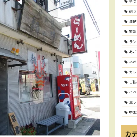
辛つ
朝ラ
清楚
家系
ラン
あご
ネオ
カレ
ご挨
イベ
生ラ
中国
カ