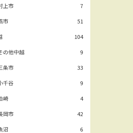
村上市
7
燕市
51
越
104
その他中越
9
三条市
33
小千谷
9
柏崎
4
長岡市
42
魚沼
6