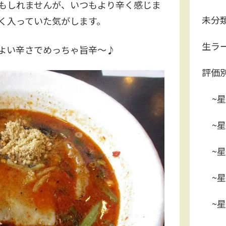
もしれませんが、いつもより辛く感じま
未分
く入っていた気がします。
生ラ
よい辛さでめっちゃ旨辛～♪
評価
~星
~星
~星
~星
~星