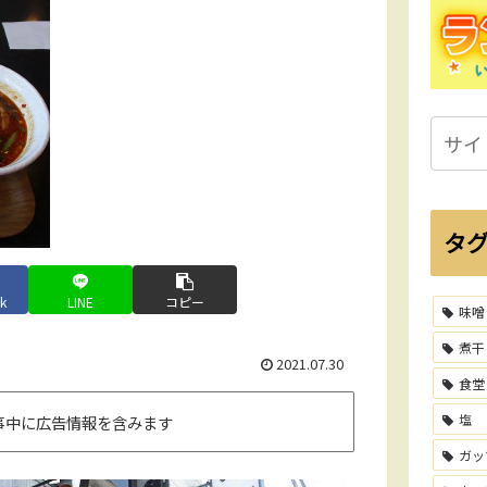
タ
k
LINE
コピー
味噌
煮干
2021.07.30
食堂
塩
事中に広告情報を含みます
ガッ