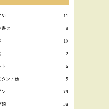
すめ
11
り寄せ
8
拶
10
他
2
ント
6
スタント麺
5
プン
79
プ麺
38