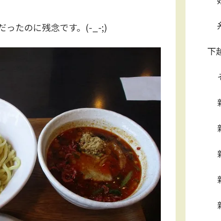
たのに残念です。(-_-;)
下