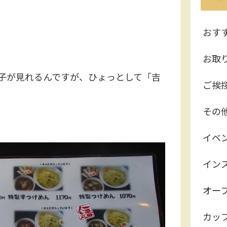
おす
お取
子が見れるんですが、ひょっとして「吉
ご挨
その
イベ
イン
オー
カッ