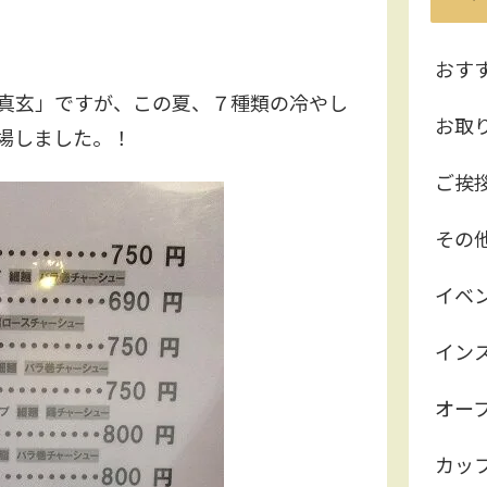
おす
真玄」ですが、この夏、７種類の冷やし
お取
場しました。！
ご挨
その
イベ
イン
オー
カッ