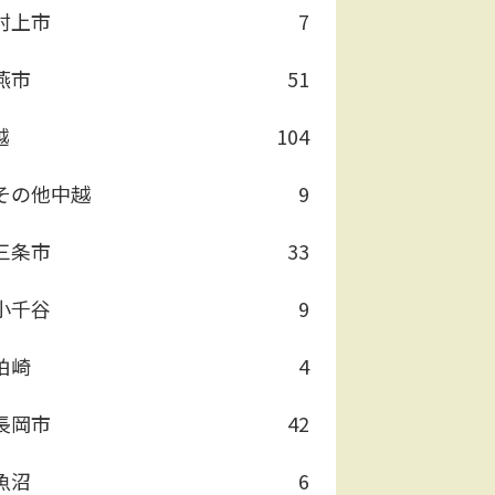
村上市
7
燕市
51
越
104
その他中越
9
三条市
33
小千谷
9
柏崎
4
長岡市
42
魚沼
6