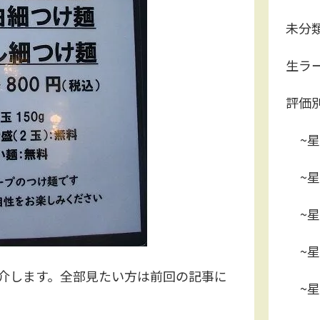
未分
生ラ
評価
~星
~星
~星
~星
介します。全部見たい方は前回の記事に
~星