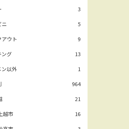
ー
3
ビニ
5
クアウト
9
キング
13
メン以外
1
別
964
越
21
上越市
16
妙高市
3