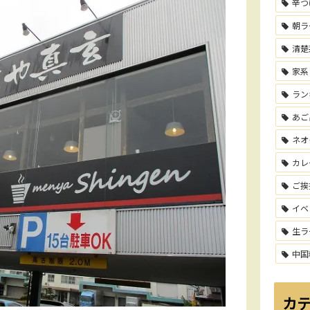
辛つ
朝ラ
清楚
家系
ラン
あご
ネオ
カレ
ご挨
イベ
生ラ
中国
カ