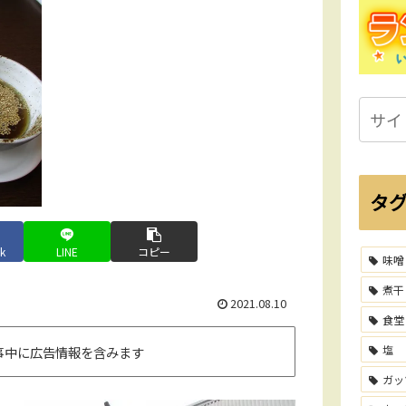
タ
k
LINE
コピー
味噌
煮干
2021.08.10
食堂
塩
事中に広告情報を含みます
ガッ