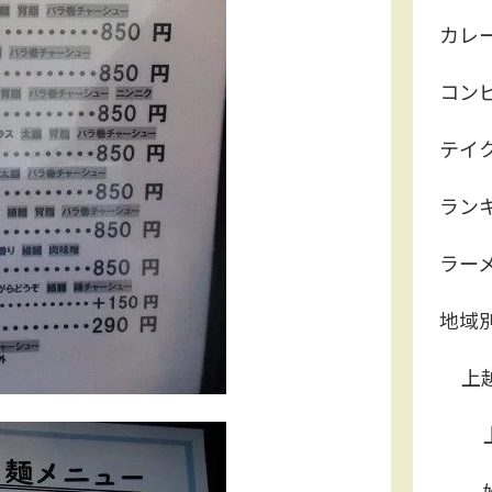
カレ
コン
テイ
ラン
ラー
地域
上