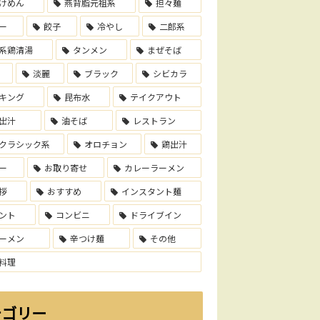
けめん
燕背脂元祖系
担々麺
ー
餃子
冷やし
二郎系
系鶏清湯
タンメン
まぜそば
淡麗
ブラック
シビカラ
キング
昆布水
テイクアウト
出汁
油そば
レストラン
クラシック系
オロチョン
鶏出汁
ー
お取り寄せ
カレーラーメン
拶
おすすめ
インスタント麺
ント
コンビニ
ドライブイン
ーメン
辛つけ麺
その他
料理
テゴリー