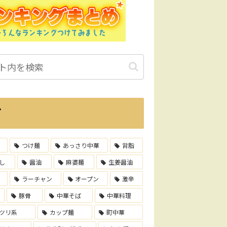
グ
つけ麺
あっさり中華
背脂
し
醤油
麻婆麺
生姜醤油
ラーチャン
オープン
激辛
豚骨
中華そば
中華料理
ツリ系
カップ麺
町中華