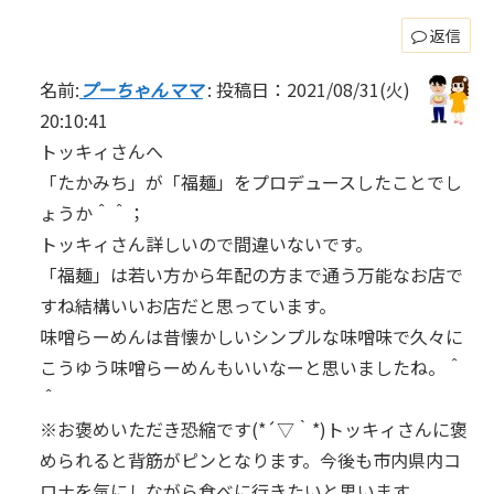
返信
名前:
プーちゃんママ
:
投稿日：2021/08/31(火)
20:10:41
トッキィさんへ
「たかみち」が「福麺」をプロデュースしたことでし
ょうか＾＾；
トッキィさん詳しいので間違いないです。
「福麺」は若い方から年配の方まで通う万能なお店で
すね結構いいお店だと思っています。
味噌らーめんは昔懐かしいシンプルな味噌味で久々に
こうゆう味噌らーめんもいいなーと思いましたね。＾
＾
※お褒めいただき恐縮です(*´▽｀*)トッキィさんに褒
められると背筋がピンとなります。今後も市内県内コ
ロナを気にしながら食べに行きたいと思います。