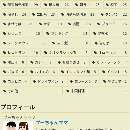
燕背脂元祖系
29
担々麺
26
朝ラー
25
餃子
25
冷やし
24
二郎系
23
清楚系鶏清湯
23
タンメン
22
まぜそば
21
家系
18
淡麗
16
ブラック
16
シビカラ
15
ランキング
14
昆布水
12
テイクアウト
11
あご出汁
10
油そば
10
レストラン
10
ネオクラシック系
9
オロチョン
8
鶏出汁
8
カレー
7
お取り寄せ
7
カレーラーメン
7
ご挨拶
6
おすすめ
6
インスタント麺
5
イベント
5
コンビニ
4
ドライブイン
3
生ラーメン
3
辛つけ麺
1
その他
1
中国料理
1
プロフィール
プーちゃんママ♪
プーちゃんママ