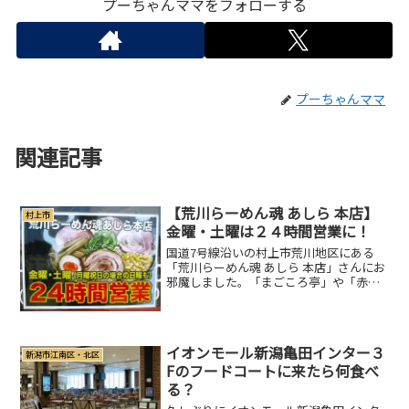
プーちゃんママをフォローする
プーちゃんママ
関連記事
【荒川らーめん魂 あしら 本店】
村上市
金曜・土曜は２４時間営業に！
国道7号線沿いの村上市荒川地区にある
「荒川らーめん魂 あしら 本店」さんにお
邪魔しました。「まごころ亭」や「赤シ
ャモジ」などを展開している角中グルー
プのお店です。2022年には新潟市に２号
店となる荒川らーめん魂 あしら 万代シテ
イ店」もオー...
イオンモール新潟亀田インター３
新潟市江南区・北区
Fのフードコートに来たら何食べ
る？