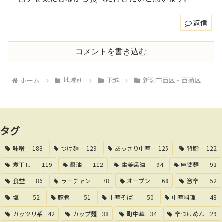
返信
コメントを書き込む
ホーム
地域別
下越
新潟市西区・西蒲区
タグ
味噌
188
つけ麺
129
あっさり中華
125
背脂
122
煮干し
119
醤油
112
生姜醤油
94
麻婆麺
93
食堂
86
ラーチャン
78
オープン
68
激辛
52
塩
52
豚骨
51
中華そば
50
中華料理
48
ガッツリ系
42
カップ麺
38
町中華
34
辛つけめん
29