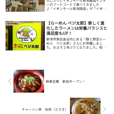
久しぶりにイオンモール新潟亀田インタ
ーのフードコートで食べてきました
♪「イオンモール新潟南店」が「イオン
モール新潟亀田インター」と名称を変更
してたの知りませんでした。∑(ﾟ∇ﾟ|||)ぶ
っっ！！教えてくれた方、ありがとうご
【らーめん ベジ太郎】新しく進
新潟市東区
ざいましたm(_ ...
化したラーメンは栄養バランスと
満足度もUP！
新潟市東区逢谷内にある「豚と野菜らー
めん ベジ太郎」さんにお邪魔しまし
た。およそ２年ぶりとなりました。駐車
場は３か所、計７台分あります。一方通
行がありますので駐車時は進入方向お気
を付けください。6/2から「ベジ太郎」の
ラーメンが新しく進化し...
麻婆会館 新店オープン！
チャーハン亭 佐咲（ささき）