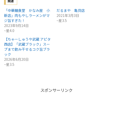
関連
「中華麺食堂 かなみ屋 小
だるまや 亀貝店
新店」肉もやしラーメンがマ
2021年3月3日
ジ旨すぎた！
~星3.5
2023年9月14日
~星4.0
【ちゃーしゅうや武蔵 アピタ
西店】「武蔵ブラック」スー
プまで飲み干せるコク旨ブラ
ック
2026年6月20日
~星3.5
スポンサーリンク