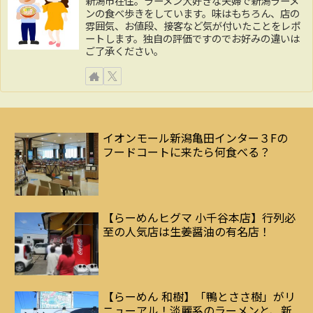
新潟市在住。ラーメン大好きな夫婦で新潟ラーメ
ンの食べ歩きをしています。味はもちろん、店の
雰囲気、お値段、接客など気が付いたことをレポ
ートします。独自の評価ですのでお好みの違いは
ご了承ください。
イオンモール新潟亀田インター３Fの
フードコートに来たら何食べる？
【らーめんヒグマ 小千谷本店】行列必
至の人気店は生姜醤油の有名店！
【らーめん 和樹】「鴨とささ樹」がリ
ニューアル！淡麗系のラーメンと、新