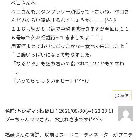
ペコさんへ
ペコさんもスタンプラリー頑張って下さいね。ペコさ
んどのくらい達成するんでしょうか。。。(^^♪
１１６号線か８号線で中越地域行きますが今回は１１
６号線で久々福麺行ってきましたよ＾＾；
用事済ませてお昼頃だったかなー食べて来ましたよ＾
＾お腹いっぱいになって帰りました。
「なるとや」も落ち着いて食べれていいかもですね
ー。
「いってらっしゃいませー」(*^^)v
返信
名前:
トッキィ
:
投稿日：2021/08/30(月) 22:23:11
プーちゃんママさん、お疲れさまです(*^^)v
福麺さんの店舗、以前はフードコーディネーターがプロデ