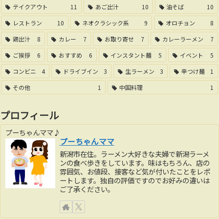
テイクアウト
11
あご出汁
10
油そば
10
レストラン
10
ネオクラシック系
9
オロチョン
8
鶏出汁
8
カレー
7
お取り寄せ
7
カレーラーメン
7
ご挨拶
6
おすすめ
6
インスタント麺
5
イベント
5
コンビニ
4
ドライブイン
3
生ラーメン
3
辛つけ麺
1
その他
1
中国料理
1
プロフィール
プーちゃんママ♪
プーちゃんママ
新潟市在住。ラーメン大好きな夫婦で新潟ラーメ
ンの食べ歩きをしています。味はもちろん、店の
雰囲気、お値段、接客など気が付いたことをレポ
ートします。独自の評価ですのでお好みの違いは
ご了承ください。