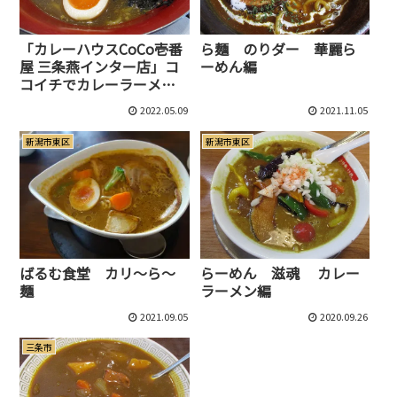
「カレーハウスCoCo壱番
ら麺 のりダー 華麗ら
屋 三条燕インター店」コ
ーめん編
コイチでカレーラーメン
食べてきた！
2022.05.09
2021.11.05
新潟市東区
新潟市東区
ばるむ食堂 カリ～ら～
らーめん 滋魂 カレー
麺
ラーメン編
2021.09.05
2020.09.26
三条市