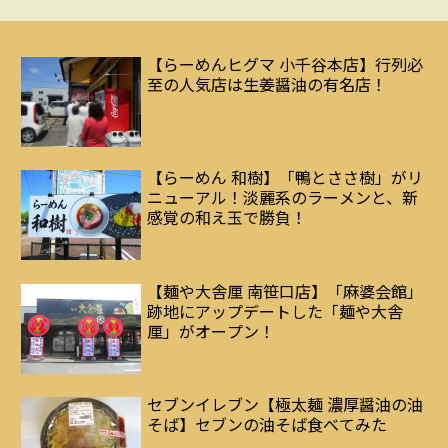
【らーめんヒグマ 小千谷本店】行列必
至の人気店は生姜醤油の有名店！
【らーめん 和樹】「鴨とささ樹」がリ
ニューアル！淡麗系のラーメンと、新
感覚の和え玉で勝負！
【麺や大舎厘 南笹口店】「麻婆会館」
跡地にアップデートした「麺や大舎
厘」がオープン！
セブンイレブン【極太麺 濃厚醤油の油
そば】セブンの油そば食べてみた