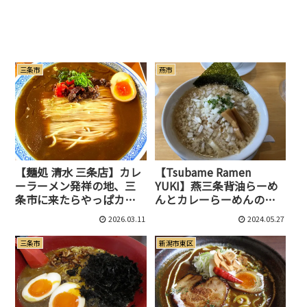
三条市
燕市
【麺処 清水 三条店】カレ
【Tsubame Ramen
ーラーメン発祥の地、三
YUKI】燕三条背油らーめ
条市に来たらやっぱカレ
んとカレーらーめんの二
ーラーメンでしょ！
枚看板に、二郎系、家系
2026.03.11
2024.05.27
まであります！
三条市
新潟市東区