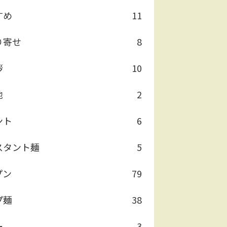
すめ
11
り寄せ
8
拶
10
他
2
ント
6
スタント麺
5
プン
79
プ麺
38
ー
3