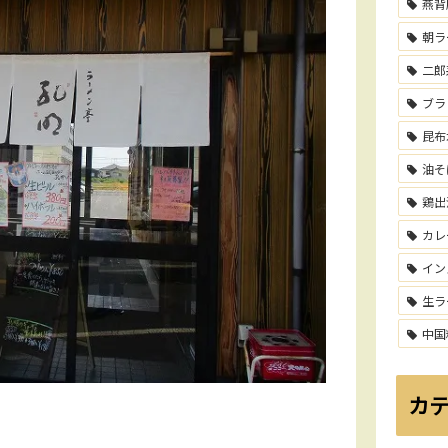
燕背
朝ラ
二郎
ブラ
昆布
油そ
鶏出
カレ
イン
生ラ
中国
カ