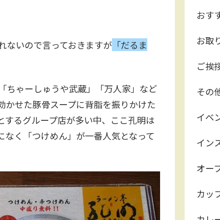
おす
お取
れないので言っておきますが
「だるま
ご挨
「ちゃーしゅうや武蔵」「万人家」など
その
効かせた豚骨スープに背脂を振りかけた
イベ
とするグループ店が多い中、ここ孔明は
になく「つけめん」が一番人気となって
イン
オー
カッ
カレ