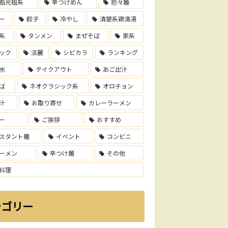
脂元祖系
辛つけめん
担々麺
ー
餃子
冷やし
清楚系鶏清湯
系
タンメン
まぜそば
家系
ック
淡麗
シビカラ
ランキング
水
テイクアウト
あご出汁
ば
ネオクラシック系
オロチョン
汁
お取り寄せ
カレーラーメン
ー
ご挨拶
おすすめ
スタント麺
イベント
コンビニ
ーメン
辛つけ麺
その他
料理
テゴリー