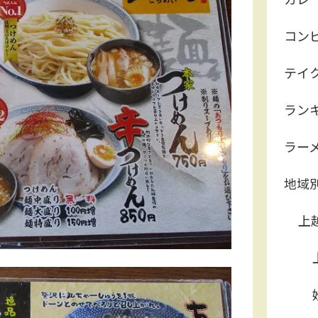
コン
テイ
ラン
ラー
地域
上