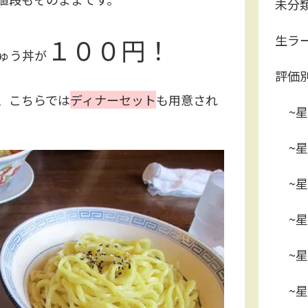
未分
生ラ
１００円！
ゅう丼が
評価
、こちらでは
ディナーセット
も用意され
~星
~星
~星
~星
~星
~星