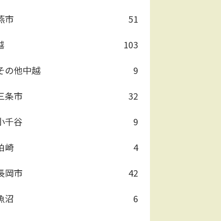
燕市
51
越
103
その他中越
9
三条市
32
小千谷
9
柏崎
4
長岡市
42
魚沼
6