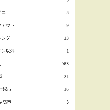
ビニ
5
クアウト
9
キング
13
メン以外
1
別
963
越
21
上越市
16
妙高市
3