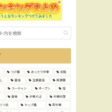
グ
つけ麺
あっさり中華
背脂
し
醤油
生姜醤油
麻婆麺
ラーチャン
オープン
塩
豚骨
中華そば
中華料理
ツリ系
カップ麺
町中華