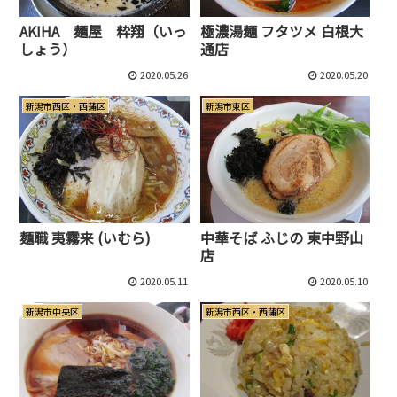
AKIHA 麺屋 粋翔（いっ
極濃湯麺 フタツメ 白根大
しょう）
通店
2020.05.26
2020.05.20
新潟市西区・西蒲区
新潟市東区
麺職 夷霧来 (いむら)
中華そば ふじの 東中野山
店
2020.05.11
2020.05.10
新潟市中央区
新潟市西区・西蒲区