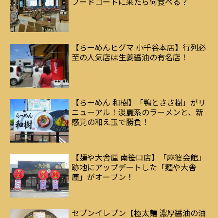
フードコートに来たら何食べる？
【らーめんヒグマ 小千谷本店】行列必
至の人気店は生姜醤油の有名店！
【らーめん 和樹】「鴨とささ樹」がリ
ニューアル！淡麗系のラーメンと、新
感覚の和え玉で勝負！
【麺や大舎厘 南笹口店】「麻婆会館」
跡地にアップデートした「麺や大舎
厘」がオープン！
セブンイレブン【極太麺 濃厚醤油の油