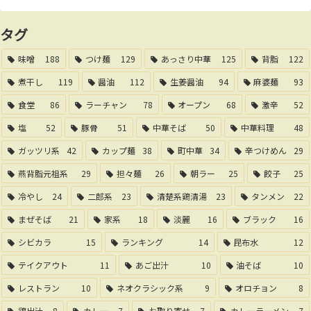
タグ
味噌
188
つけ麺
129
あっさり中華
125
背脂
122
煮干し
119
醤油
112
生姜醤油
94
麻婆麺
93
食堂
86
ラーチャン
78
オープン
68
激辛
52
塩
52
豚骨
51
中華そば
50
中華料理
48
ガッツリ系
42
カップ麺
38
町中華
34
辛つけめん
29
燕背脂元祖系
29
担々麺
26
朝ラー
25
餃子
25
冷やし
24
二郎系
23
清楚系鶏清湯
23
タンメン
22
まぜそば
21
家系
18
淡麗
16
ブラック
16
シビカラ
15
ランキング
14
昆布水
12
テイクアウト
11
あご出汁
10
油そば
10
レストラン
10
ネオクラシック系
9
オロチョン
8
鶏出汁
8
カレー
7
お取り寄せ
7
カレーラーメン
7