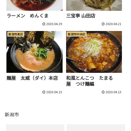
ラーメン めんくま
三宝亭 山田店
2020.04.29
2020.04.21
新潟市東区
新潟市中央区
麺屋 太威（ダイ）本店
和風とんこつ たまる
屋 つけ麺編
2020.04.15
2020.04.13
新潟市