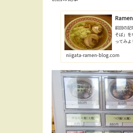
Ram
前回の記
そば」を
ってみよ
ー！！！
niigata-ramen-blog.com
払おうと思