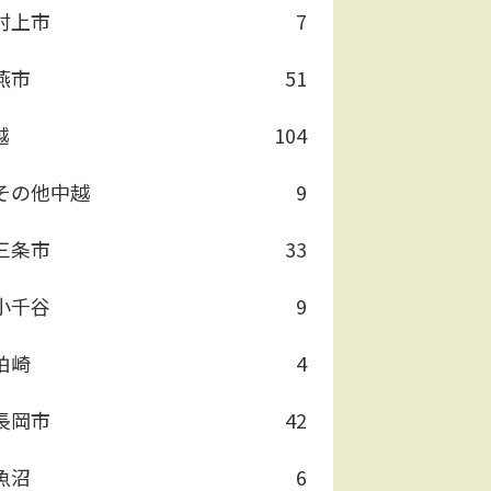
村上市
7
燕市
51
越
104
その他中越
9
三条市
33
小千谷
9
柏崎
4
長岡市
42
魚沼
6