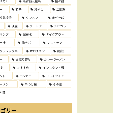
けめん
燕背脂元祖系
担々麺
ー
餃子
冷やし
二郎系
系鶏清湯
タンメン
まぜそば
淡麗
ブラック
シビカラ
キング
昆布水
テイクアウト
出汁
油そば
レストラン
クラシック系
オロチョン
鶏出汁
ー
お取り寄せ
カレーラーメン
拶
おすすめ
インスタント麺
ント
コンビニ
ドライブイン
ーメン
辛つけ麺
その他
料理
テゴリー