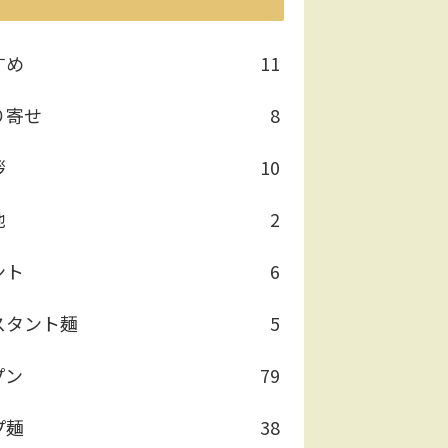
すめ
11
り寄せ
8
拶
10
他
2
ント
6
スタント麺
5
プン
79
プ麺
38