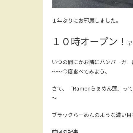
１年ぶりにお邪魔しました。
１０時オープン！
早
いつの間にかお隣にハンバーガー
～～今度食べてみよう。
さて、「Ramenらぁめん蓮」っ
～
ブラックらーめんのような濃い目
前回の記事