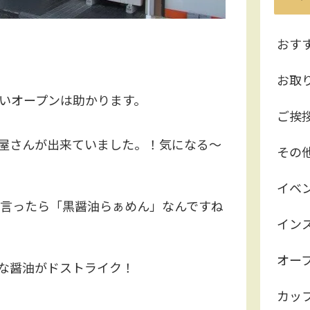
おす
お取
いオープンは助かります。
ご挨
屋さんが出来ていました。！気になる～
その
イベ
て言ったら「黒醤油らぁめん」なんですね
イン
オー
な醤油がドストライク！
カッ