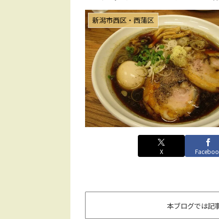
新潟市西区・西蒲区
X
Faceboo
本ブログでは記