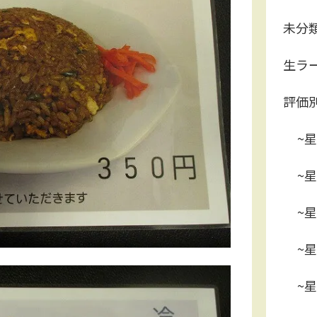
未分
生ラ
評価
~星
~星
~星
~星
~星