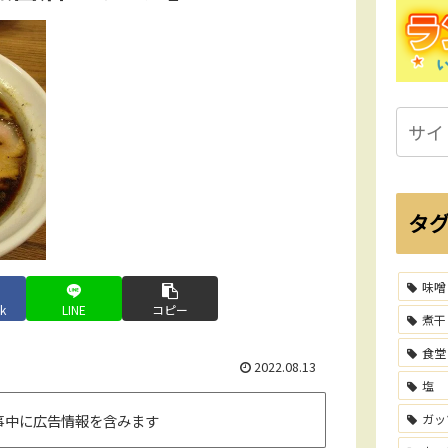
タ
味噌
k
LINE
コピー
煮干
食堂
2022.08.13
塩
事中に広告情報を含みます
ガッ