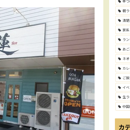
辛つ
朝ラ
清楚
家系
ラン
あご
ネオ
カレ
ご挨
イベ
生ラ
中国
カ