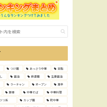
グ
つけ麺
あっさり中華
背脂
し
醤油
麻婆麺
生姜醤油
ラーチャン
オープン
激辛
豚骨
中華そば
中華料理
ツリ系
カップ麺
町中華