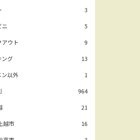
ー
3
ビニ
5
クアウト
9
キング
13
メン以外
1
別
964
越
21
上越市
16
妙高市
3