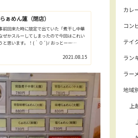
カレ
enらぁめん蓮（閉店）
コン
事前回来た時に限定で出ていた「煮干し中華
なぜかスルーしてしまったので今回はこれい
テイ
うと思います。！(｀０´)ﾉ おっとーー
！券売機が導入されてる～～～～PayPayで支
2021.08.15
ラン
っていたのに～～～PayPay使...
ラー
地域
上