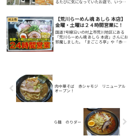
るたびに気になっていたお店で、いつか
入ってみたいと思いつつなかなかタイミ
ングが合わず、今回ようやくお邪魔でき
ました♪正確な創業年はわかりません
【荒川らーめん魂 あしら 本店】
村上市
が、聞いた話によると196...
金曜・土曜は２４時間営業に！
国道7号線沿いの村上市荒川地区にある
「荒川らーめん魂 あしら 本店」さんにお
邪魔しました。「まごころ亭」や「赤シ
ャモジ」などを展開している角中グルー
プのお店です。2022年には新潟市に２号
店となる荒川らーめん魂 あしら 万代シテ
イ店」もオー...
肉中華そば 赤シャモジ リニューアル
オープン！
ら麺 のりダー