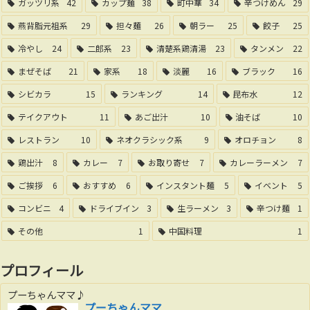
ガッツリ系
42
カップ麺
38
町中華
34
辛つけめん
29
燕背脂元祖系
29
担々麺
26
朝ラー
25
餃子
25
冷やし
24
二郎系
23
清楚系鶏清湯
23
タンメン
22
まぜそば
21
家系
18
淡麗
16
ブラック
16
シビカラ
15
ランキング
14
昆布水
12
テイクアウト
11
あご出汁
10
油そば
10
レストラン
10
ネオクラシック系
9
オロチョン
8
鶏出汁
8
カレー
7
お取り寄せ
7
カレーラーメン
7
ご挨拶
6
おすすめ
6
インスタント麺
5
イベント
5
コンビニ
4
ドライブイン
3
生ラーメン
3
辛つけ麺
1
その他
1
中国料理
1
プロフィール
プーちゃんママ♪
プーちゃんママ