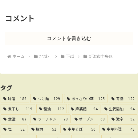
コメント
コメントを書き込む
ホーム
地域別
下越
新潟市中央区
タグ
味噌
189
つけ麺
129
あっさり中華
125
背脂
122
煮干し
119
醤油
112
麻婆麺
94
生姜醤油
94
食堂
87
ラーチャン
78
オープン
68
激辛
52
塩
52
豚骨
51
中華そば
50
中華料理
48