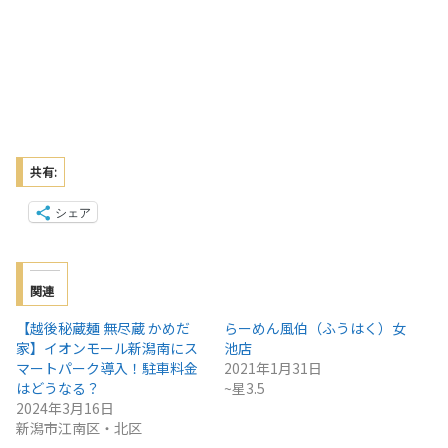
共有:
シェア
関連
【越後秘蔵麺 無尽蔵 かめだ
らーめん風伯（ふうはく）女
家】イオンモール新潟南にス
池店
マートパーク導入！駐車料金
2021年1月31日
はどうなる？
~星3.5
2024年3月16日
新潟市江南区・北区