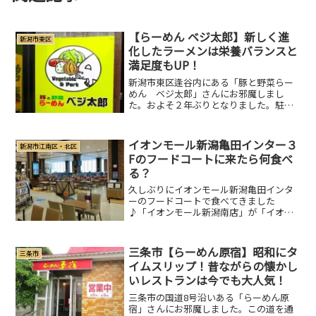
【らーめん ベジ太郎】新しく進
新潟市東区
化したラーメンは栄養バランスと
満足度もUP！
新潟市東区逢谷内にある「豚と野菜らー
めん ベジ太郎」さんにお邪魔しまし
た。およそ２年ぶりとなりました。駐車
場は３か所、計７台分あります。一方通
行がありますので駐車時は進入方向お気
を付けください。6/2から「ベジ太郎」の
イオンモール新潟亀田インター３
新潟市江南区・北区
ラーメンが新しく進化し...
Fのフードコートに来たら何食べ
る？
久しぶりにイオンモール新潟亀田インタ
ーのフードコートで食べてきました
♪「イオンモール新潟南店」が「イオン
モール新潟亀田インター」と名称を変更
してたの知りませんでした。∑(ﾟ∇ﾟ|||)ぶ
っっ！！教えてくれた方、ありがとうご
三条市【らーめん原宿】昭和にタ
三条市
ざいましたm(_ ...
イムスリップ！昔ながらの懐かし
いレストランは今でも大人気！
三条市の国道8号沿いある「らーめん原
宿」さんにお邪魔しました。この道を通