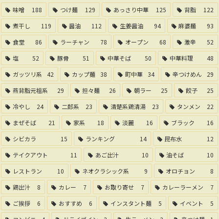
味噌
188
つけ麺
129
あっさり中華
125
背脂
122
煮干し
119
醤油
112
生姜醤油
94
麻婆麺
93
食堂
86
ラーチャン
78
オープン
68
激辛
52
塩
52
豚骨
51
中華そば
50
中華料理
48
ガッツリ系
42
カップ麺
38
町中華
34
辛つけめん
29
燕背脂元祖系
29
担々麺
26
朝ラー
25
餃子
25
冷やし
24
二郎系
23
清楚系鶏清湯
23
タンメン
22
まぜそば
21
家系
18
淡麗
16
ブラック
16
シビカラ
15
ランキング
14
昆布水
12
テイクアウト
11
あご出汁
10
油そば
10
レストラン
10
ネオクラシック系
9
オロチョン
8
鶏出汁
8
カレー
7
お取り寄せ
7
カレーラーメン
7
ご挨拶
6
おすすめ
6
インスタント麺
5
イベント
5