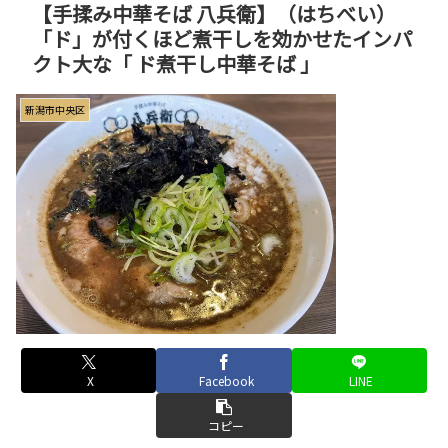
【手揉み中華そば 八兵衛】（はちべい）
「ド」が付くほど煮干しを効かせたインパ
クト大な「 ド煮干し中華そば 」
新潟市中央区
X
Facebook
LINE
コピー