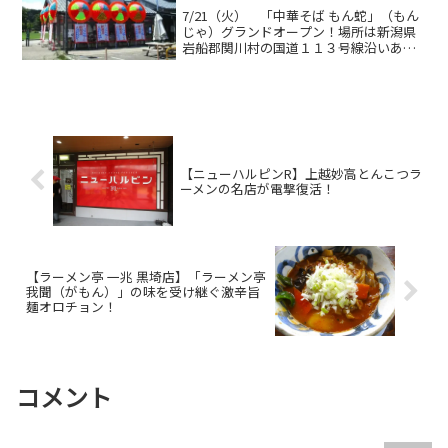
7/21（火） 「中華そば もん蛇」（もん
じゃ）グランドオープン！場所は新潟県
岩船郡関川村の国道１１３号線沿いある
「道の駅 関川」地元野菜や物産品などを
販売している地域文化交流施設ちぐらの
隣にオープンしました。こちらのお店
は、なんと「だるま...
【ニューハルピンR】上越妙高とんこつラ
ーメンの名店が電撃復活！
【ラーメン亭 一兆 黒埼店】「ラーメン亭
我聞（がもん）」の味を受け継ぐ激辛旨
麺オロチョン！
コメント