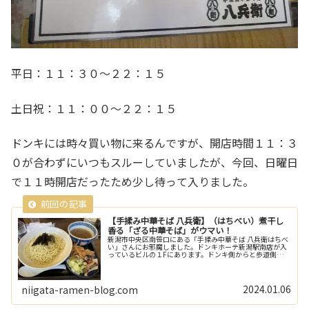
平日：１１：３０～２２：１５
土日祝：１１：００～２２：１５
ドンキには時々買い物に来るんですが、開店時間１１：３
０が合わずにいつもスルーしていましたが、今回、日曜日
で１１時開店だったため少し待って入りました。
【手揉み中華そば 八兵衛】（はちべい）煮干し
香る「ざる中華そば」がウマい！
新潟市中央区南笹口にある「手揉み中華そば 八兵衛はちべ
い」さんにお邪魔しました。ドンキホーテ新潟駅南店が入
っているビルの１Fにあります。ドンキ側からと歩道側の2
か所出入口がありますのでどちら側からも出入りできま
す。３年ぶりと超久しぶりとなり...
2024.01.06
niigata-ramen-blog.com