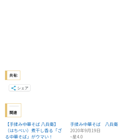
共有:
シェア
関連
【手揉み中華そば 八兵衛】
手揉み中華そば 八兵衛
（はちべい）煮干し香る「ざ
2020年9月19日
る中華そば」がウマい！
~星4.0