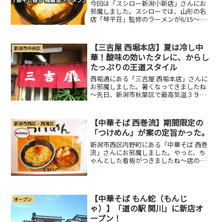
今回は「スシロー新潟小新店」さんにお
邪魔しました。スシローでは、山形の名
店「琴平荘」監修のラーメンが6/15～
6/30まで期間限定で販売をしているんで
す。以前から食べてみたかった「琴平
荘」のラーメンでしたので、この機会に
【三吉屋 西堀本店】夏は冷し中
新潟市中央区
食べてきました。！(...
華！酸味の効いたタレに、からし
たっぷりの王道スタイル
西堀通にある「三吉屋 西堀本店」さんに
お邪魔しました。暑くなってきましたね
～先日、新潟市秋葉区で最高気温３９度
と、早くも猛暑日を記録しました！。
「酷暑日」（こくしょび）今年、新たに
追加された気象予報用語です。最高気温
【中華そば 西巻流】期間限定の
新潟市西区・西蒲区
が40℃を超えた日に使用...
「つけめん」が案の定旨かった。
新潟市西区内野町にある「中華そば 西巻
流」さんにお邪魔しました。やっと、ち
ゃんとした看板がつきましたね～店の前
に3台分の駐車場あり。お休みや、期間限
定情報などは「中華そば 西巻流」公式
Instagram にてチェックしましょう。前
回お邪魔し...
【中華そば もん蛇（もんじ
オープン
ゃ）】「道の駅 関川」に新店オ
ープン！