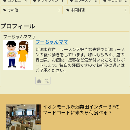
コンビニ
4
ドライブイン
3
生ラーメン
3
辛つけ麺
1
その他
1
中国料理
1
プロフィール
プーちゃんママ♪
プーちゃんママ
新潟市在住。ラーメン大好きな夫婦で新潟ラーメ
ンの食べ歩きをしています。味はもちろん、店の
雰囲気、お値段、接客など気が付いたことをレポ
ートします。独自の評価ですのでお好みの違いは
ご了承ください。
イオンモール新潟亀田インター３Fの
フードコートに来たら何食べる？