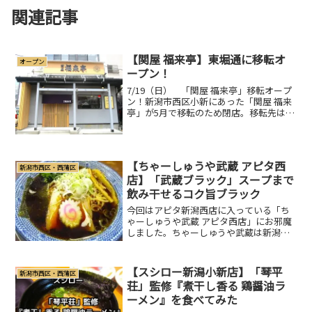
関連記事
【関屋 福来亭】東堀通に移転オ
オープン
ープン！
7/19（日） 「関屋 福来亭」移転オープ
ン！新潟市西区小新にあった「関屋 福来
亭」が5月で移転のため閉店。移転先は新
潟市中央区東堀通５番町。「青島食堂 東
堀店」がある、あの通りです。「関屋 福
来亭」の歴史1966年（昭和41年）創業、
今年...
【ちゃーしゅうや武蔵 アピタ西
新潟市西区・西蒲区
店】「武蔵ブラック」スープまで
飲み干せるコク旨ブラック
今回はアピタ新潟西店に入っている「ち
ゃーしゅうや武蔵 アピタ西店」にお邪魔
しました。ちゃーしゅうや武蔵は新潟市
内だけでも「アピタ西店」「アピタ亀田
店」「笹口店」「女池インター店」「大
学前店」「イオン青山店」「万代店」
【スシロー新潟小新店】「琴平
新潟市西区・西蒲区
「MUSADELI（イオ...
荘」監修『煮干し香る 鶏醤油ラ
ーメン』を食べてみた