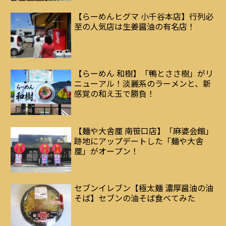
【らーめんヒグマ 小千谷本店】行列必
至の人気店は生姜醤油の有名店！
【らーめん 和樹】「鴨とささ樹」がリ
ニューアル！淡麗系のラーメンと、新
感覚の和え玉で勝負！
【麺や大舎厘 南笹口店】「麻婆会館」
跡地にアップデートした「麺や大舎
厘」がオープン！
セブンイレブン【極太麺 濃厚醤油の油
そば】セブンの油そば食べてみた