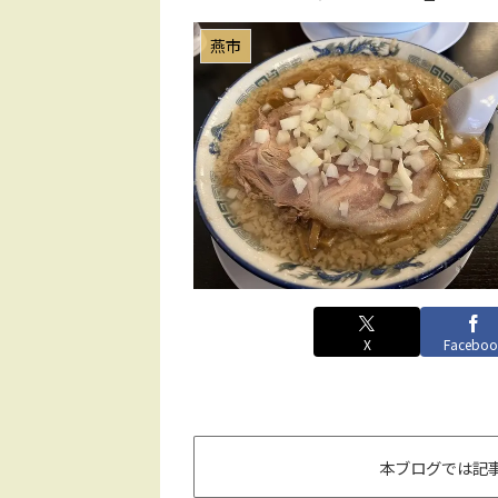
燕市
X
Faceboo
本ブログでは記