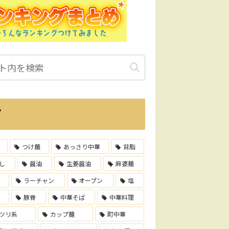
グ
つけ麺
あっさり中華
背脂
し
醤油
生姜醤油
麻婆麺
ラーチャン
オープン
塩
豚骨
中華そば
中華料理
ツリ系
カップ麺
町中華