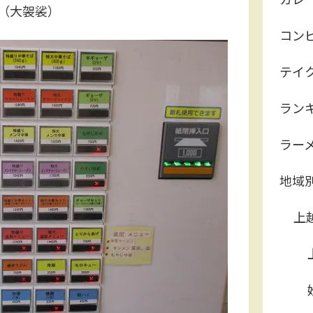
（大袈裟）
コン
テイ
ラン
ラー
地域
上