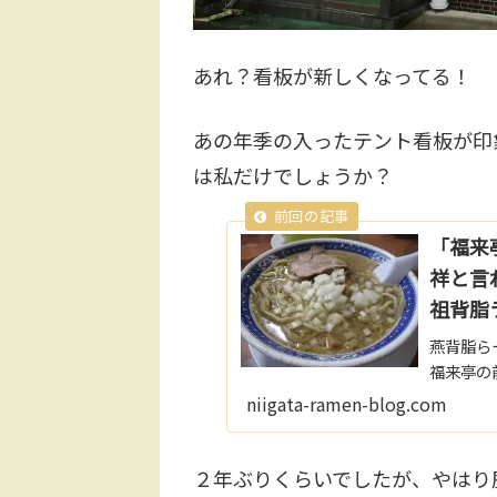
あれ？看板が新しくなってる！
あの年季の入ったテント看板が印
は私だけでしょうか？
「福来
祥と言
祖背脂
燕背脂ら
福来亭の
す。創業
niigata-ramen-blog.com
亭」（今
ープンさ
２年ぶりくらいでしたが、やはり