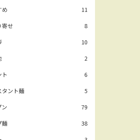
すめ
11
り寄せ
8
拶
10
他
2
ント
6
スタント麺
5
プン
79
プ麺
38
ー
3