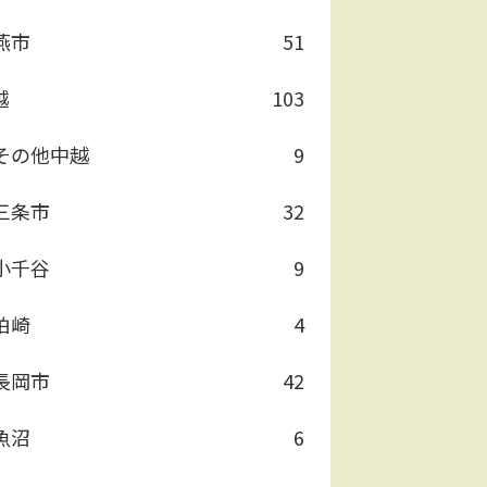
燕市
51
越
103
その他中越
9
三条市
32
小千谷
9
柏崎
4
長岡市
42
魚沼
6