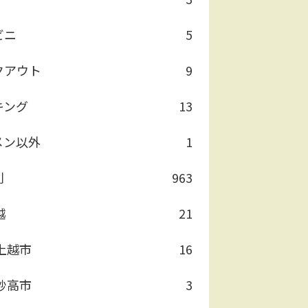
ビニ
5
クアウト
9
キング
13
メン以外
1
別
963
越
21
上越市
16
妙高市
3