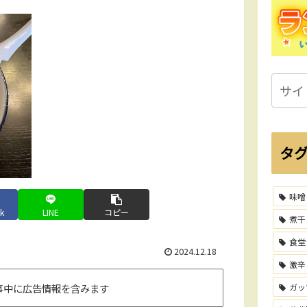
タ
味噌
k
LINE
コピー
煮干
食堂
2024.12.18
激辛
事中に広告情報を含みます
ガッ