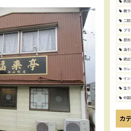
燕背
朝ラ
二郎
ブラ
昆布
油そ
鶏出
カレ
イン
生ラ
中国
カ