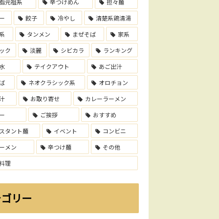
脂元祖系
辛つけめん
担々麺
ー
餃子
冷やし
清楚系鶏清湯
系
タンメン
まぜそば
家系
ック
淡麗
シビカラ
ランキング
水
テイクアウト
あご出汁
ば
ネオクラシック系
オロチョン
汁
お取り寄せ
カレーラーメン
ー
ご挨拶
おすすめ
スタント麺
イベント
コンビニ
ーメン
辛つけ麺
その他
料理
テゴリー