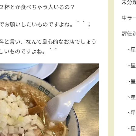
未分
２杯とか食べちゃう人いるの？
生ラ
でお願いしたいものですよね。＾＾；
評価
料と言い、なんて良心的なお店でしょう
~星
しいものですよね。＾＾
~星
~星
~星
~星
~星