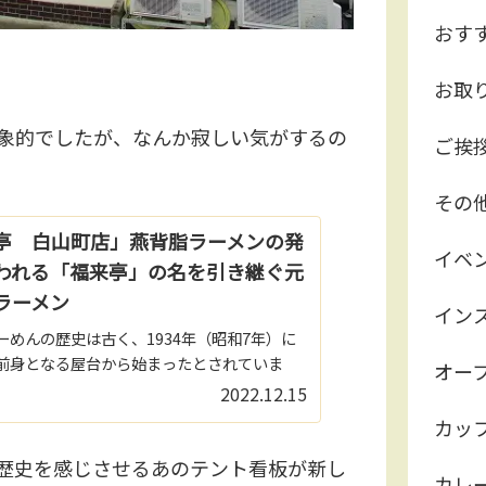
おす
お取
象的でしたが、なんか寂しい気がするの
ご挨
その
亭 白山町店」燕背脂ラーメンの発
イベ
われる「福来亭」の名を引き継ぐ元
ラーメン
イン
ーめんの歴史は古く、1934年（昭和7年）に
前身となる屋台から始まったとされていま
オー
者の徐昌星氏はその後店を構えたのが「福来
2022.12.15
現在は閉店しています）で、２号店としてオ
カッ
せたのがあの有名な「杭州飯店」なのです...
歴史を感じさせるあのテント看板が新し
カレ